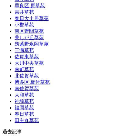
早良区 原草苑
吉井草苑
春日大土居草苑
小郡草苑
南区野間草苑
美しが丘草苑
筑紫野永岡草苑
三潴草苑
佐賀東草苑
大川中央草苑
南町草苑
北佐賀草苑
博多区 板付草苑
南佐賀草苑
大和草苑
神埼草苑
福岡草苑
春日草苑
田主丸草苑
過去記事