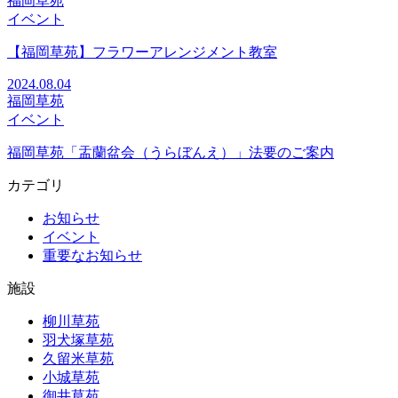
福岡草苑
イベント
【福岡草苑】フラワーアレンジメント教室
2024.08.04
福岡草苑
イベント
福岡草苑「盂蘭盆会（うらぼんえ）」法要のご案内
カテゴリ
お知らせ
イベント
重要なお知らせ
施設
柳川草苑
羽犬塚草苑
久留米草苑
小城草苑
御井草苑