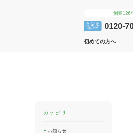
創業12
選ばれる理由
プラン・サービス一覧
よくあるご質問
企
ご
0120-7
久留米
地区の方
初めての方へ
選ばれる理由
プラン・サービス一覧
よくあるご質問
企
ご
カテゴリ
お知らせ