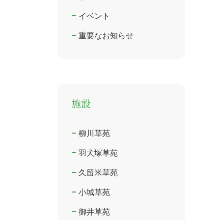
イベント
重要なお知らせ
施設
柳川草苑
羽犬塚草苑
久留米草苑
小城草苑
御井草苑