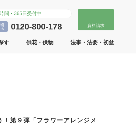
時間・365日受付中
礎知識
お客様の声
0120-800-178
 岡
資料請求
の方
探す
供花・供物
法事・法要・初盆
礎知識
お客様の声
う！第９弾「フラワーアレンジメ