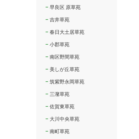
早良区 原草苑
吉井草苑
春日大土居草苑
小郡草苑
南区野間草苑
美しが丘草苑
筑紫野永岡草苑
三潴草苑
佐賀東草苑
大川中央草苑
南町草苑