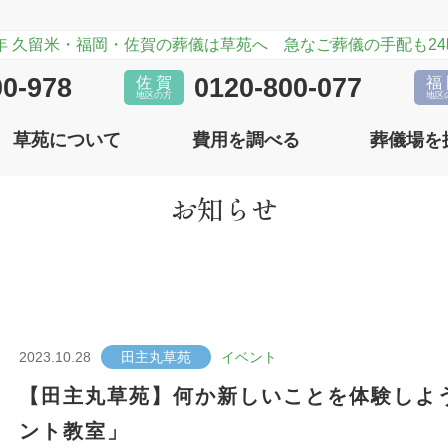
6年 久留米・福岡・佐賀の葬儀は草苑へ 急なご葬儀の手配も24
業情報
葬儀の費用
葬儀のマナー
スタッフ紹介
互助会について
葬儀の基
00-978
0120-800-077
佐 賀
福
地区の方
地区
草苑について
費用を調べる
葬儀場を
お知らせ
業情報
葬儀の費用
葬儀のマナー
スタッフ紹介
互助会について
葬儀の基
2023.10.28
田主丸草苑
イベント
【田主丸草苑】何か新しいことを体験しよ
ント教室」