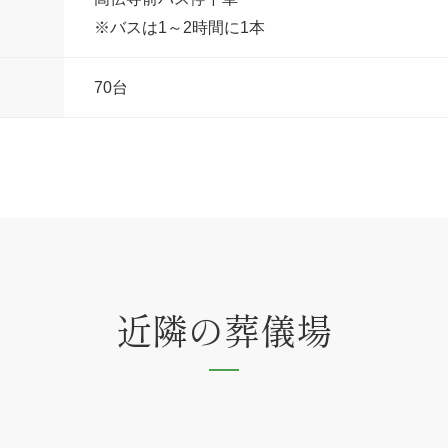
※バスは1～2時間に1本
70台
近隣の葬儀場