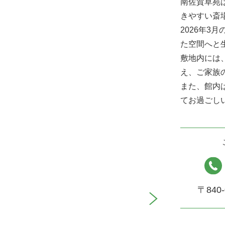
南佐賀草苑
きやすい斎
2026年3
た空間へと
敷地内には
え、ご家族
また、館内
てお過ごし
〒840-