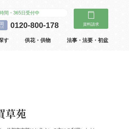
時間・365日受付中
礎知識
お客様の声
0120-800-178
 岡
資料請求
の方
探す
供花・供物
法事・法要・初盆
礎知識
お客様の声
賀草苑