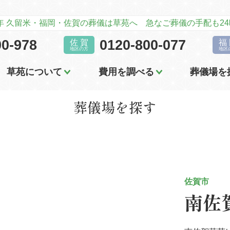
6年 久留米・福岡・佐賀の葬儀は草苑へ 急なご葬儀の手配も24
業情報
葬儀の費用
葬儀のマナー
スタッフ紹介
互助会について
葬儀の基
00-978
0120-800-077
佐 賀
福
地区の方
地区
草苑について
費用を調べる
葬儀場を
葬儀場を探す
業情報
葬儀の費用
葬儀のマナー
スタッフ紹介
互助会について
葬儀の基
佐賀市
南佐