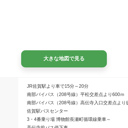
大きな地図で見る
JR佐賀駅より車で15分～20分
南部バイパス（208号線）平松交差点より600ｍ
南部バイパス（208号線）高伝寺入口交差点より
佐賀駅バスセンター
3・4番乗り場 博物館長瀬町循環線乗車～
高伝寺前バス停下車