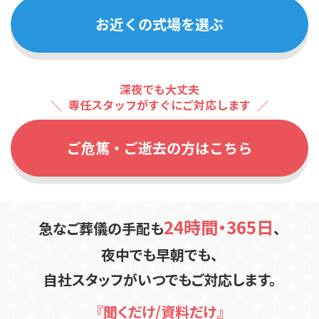
夜中でも早朝でも、
お近くの
式場を選ぶ
自社スタッフが
いつでもご対応します。
『聞くだけ/資料だけ』
まずはお電話ください
0120-700-842
深夜でも大丈夫
専任スタッフがすぐにご対応します
ご危篤・ご逝去の方は
こちら
メールで問い合わせる
24時間・365日
急なご葬儀の手配も
、
夜中でも早朝でも、
自社スタッフが
いつでもご対応します。
『聞くだけ/資料だけ』