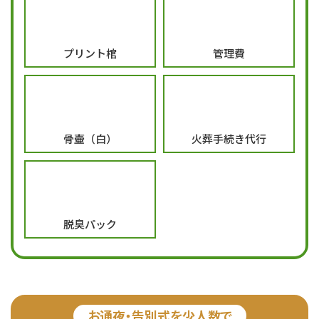
プリント棺
管理費
骨壷（白）
火葬手続き代行
脱臭パック
お通夜・告別式を少人数で