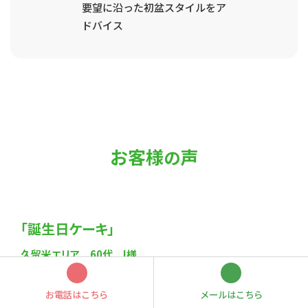
要望に沿った初盆スタイルをア
ドバイス
お客様
声
の
「誕生日ケーキ」
久留米エリア 60代 I様
誕生日ケーキを頼んでもいないのに用意してくれていた。
お電話はこちら
メールはこちら
あたたかい思いやりがよかったし、関わったスタッフの方