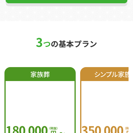
3
つ
の基本プラン
家族葬
シンプル家族
180
000
350
000
,
,
（税抜）
（税抜
円
〜
円