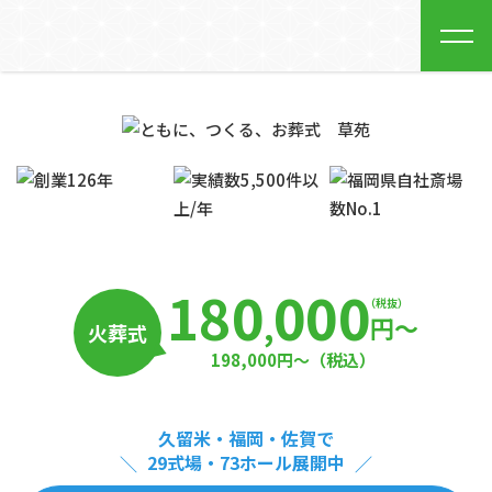
180
000
（税抜）
,
円〜
火葬式
198,000
円〜
（税込）
久留米・福岡・佐賀で
24時間・365日
、
29式場・73ホール展開中