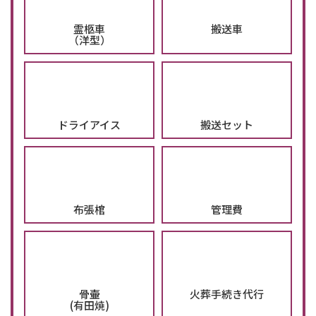
霊柩車
搬送車
（洋型）
ドライアイス
搬送セット
布張棺
管理費
骨壷
火葬手続き代行
(有田焼)